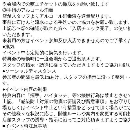
※会場内での咳エチケットの徹底をお願い致します
③手指のアルコール消毒
店舗スタッフよりアルコール消毒液を適量配ります。
事前に石けんと流水による手洗いのご協力をお願い致します
上記①〜③の確認が取れた方へ「入店チェック完了」の使い
いただきます。
未着用の方はイベント参加及び入店できませんのでご了承く
●換気
イベント中も定期的に換気を行います。
特典会の転換時に一度会場からご退出頂きます。
スタッフの指示・誘導に従っていただきますようご協力お願
●ソーシャルディスタンス
参加者の間隔を最低1mあけ、スタッフの指示に沿って整列・
す。
●イベント内容の制限
特典内容に「握手、ハイタッチ」等の接触行為は禁止とさせ
上記、『感染防止対策の徹底の要請及び留意事項』をお守り頂
場もしくはイベント中止という措置をとらせて頂く場合がご
その他様々な状況に応じ、開催ルールや案内を変更する可能
店舗スタッフの誘導・指示に沿ってご対応頂きますようご協
■イベント時注意事項