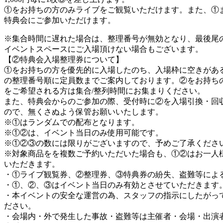
①をお持ちの方のみライブをご観覧いただけます。また、①
特典会にご参加いただけます。
※集合時間に遅れた場合は、整理番号が無効となり、最後尾
イベントスペースにご入場頂けない場合もございます。
【②特典会入場整理券について】
①をお持ちの方を優先的に入場したのち、入場枠に空きがあ
の整理番号順に定員数までご案内しております。②をお持ち
をご希望される方は集合/整列時間にお集まりください。
また、特典会からのご参加の際、受付時に②を入場引換・回
ので、無くさぬよう保管お願いいたします。
※①はランダムでの配布となります。
※①②は、イベント当日のみ使用可能です。
※①②③の数には限りがございますので、予めご了承くださ
※対象商品をを複数ご予約いただいた場合も、①②はお一人
いただきます。
・①ライブ観覧券、②整理券、③特典券の紛失、盗難等によ
・①、②、③はイベント当日のみ有効とさせていただきます
・本イベントの安全な運営の為、スタッフの指示にしたがっ
ださい。
・会場内・外で発生した事故・盗難等は主催者・会場・出演