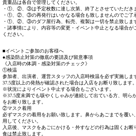
貴重品は各自で管理してください。
・①、②、③は予定枚数に達し次第、終了とさせていただき
・①、②、③の再発行はいかなる場合も致しませんのでご了
・①、②、③のダフ屋行為、転売、複製は一切を禁止致しま
・諸事情により、内容等の変更・イベント中止となる場合が
ください。
■イベントご参加のお客様へ
●感染防止対策の徹底の要請及び留意事項
《入店時の体調・感染対策のチェック》
①検温
参加者、出演者、運営スタッフの入店時検温を必ず実施しま
37.5度以上の発熱が確認された場合は入店をお断り致します
※状況によりイベント中止する場合もございます。
※37.5度未満でも咳やくしゃみが連続して出ている方、明ら
をお断り致します。
②マスク着用
必ずマスクの着用をお願い致します。鼻からあごまでを覆い
用してください。
入店後、マスクをあごにかける・外すなどの行為は固くお断
食は禁止致します。