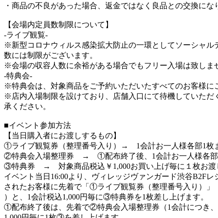
・商品の不良があった場合、返金ではなく良品との交換にな
【会場内定員数制限について】
-ライブ観覧-
※新型コロナウィルス感染拡大防止の一環としてソーシャル
数には制限がございます。
※会場の収容人数に余裕がある場合でもフリー入場は致しま
-特典会-
※特典会は、対象商品をご予約いただいたすべてのお客様に
※店内入場制限を設けており、店舗入口にて待機していただ
承ください。
■イベント参加方法
【当日購入者にお渡しするもの】
①ライブ観覧券（整理番号入り）→ 1会計お一人様各部1枚
②特典会入場整理券 → ①配布終了後、1会計お一人様各部
③特典券 → 対象商品税込￥1,000お買い上げ毎に１枚お渡
イベント当日16:00より、ヴィレッジヴァンガード渋谷B2F
されたお客様に先着で「①ライブ観覧券（整理番号入り）」（
）と、1会計税込1,000円毎に③特典券を1枚差し上げます。
①配布終了後は、先着で②特典会入場整理券（1会計につき、
1,000円毎に1枚③を差し上げます。