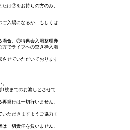
または②をお持ちの方のみ、
のご入場になるか、もしくは
る場合、②特典会入場整理券
の方でライブへの空き枠入場
収させていただいております
い。
様1枚までのお渡しとさせて
る再発行は一切行いません。
。
ていただきますようご協力く
者は一切責任を負いません。