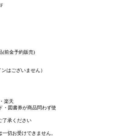
F
商品(前金予約販売)
サインはございません）
・楽天
書カード・図書券が商品問わず使
ご了承ください
は一切お受けできません。