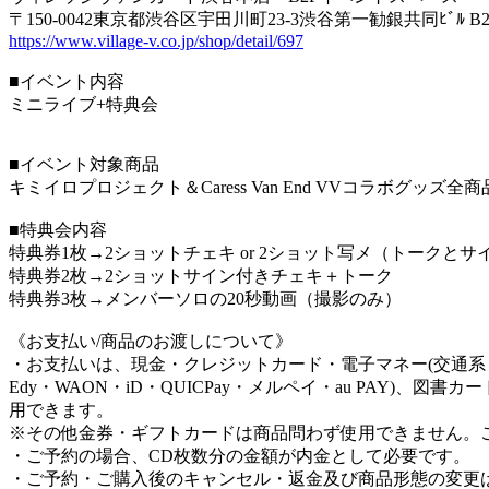
〒150-0042東京都渋谷区宇田川町23-3渋谷第一勧銀共同ﾋﾞﾙ B2
https://www.village-v.co.jp/shop/detail/697
■イベント内容
ミニライブ+特典会
■イベント対象商品
キミイロプロジェクト＆Caress Van End VVコラボグッズ全
■特典会内容
特典券1枚→2ショットチェキ or 2ショット写メ（トークと
特典券2枚→2ショットサイン付きチェキ＋トーク
特典券3枚→メンバーソロの20秒動画（撮影のみ）
《お支払い/商品のお渡しについて》
・お支払いは、現金・クレジットカード・電子マネー(交通系
Edy・WAON・iD・QUICPay・メルペイ・au PAY)、図
用できます。
※その他金券・ギフトカードは商品問わず使用できません。
・ご予約の場合、CD枚数分の金額が内金として必要です。
・ご予約・ご購入後のキャンセル・返金及び商品形態の変更