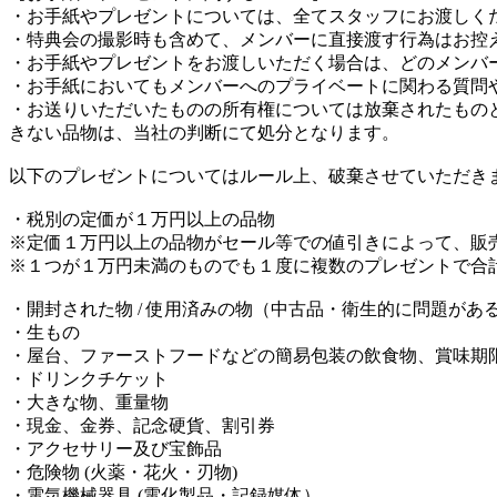
・お手紙やプレゼントについては、全てスタッフにお渡しく
・特典会の撮影時も含めて、メンバーに直接渡す行為はお控
・お手紙やプレゼントをお渡しいただく場合は、どのメンバ
・お手紙においてもメンバーへのプライベートに関わる質問
・お送りいただいたものの所有権については放棄されたもの
きない品物は、当社の判断にて処分となります。
以下のプレゼントについてはルール上、破棄させていただき
・税別の定価が１万円以上の品物
※定価１万円以上の品物がセール等での値引きによって、販
※１つが１万円未満のものでも１度に複数のプレゼントで合
・開封された物 / 使用済みの物（中古品・衛生的に問題があ
・生もの
・屋台、ファーストフードなどの簡易包装の飲食物、賞味期
・ドリンクチケット
・大きな物、重量物
・現金、金券、記念硬貨、割引券
・アクセサリー及び宝飾品
・危険物 (火薬・花火・刃物)
・電気機械器具 (電化製品・記録媒体）