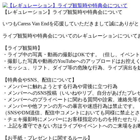
【レギュレーション】ライブ観覧時や特典会について
いつもCaress Van Endを応援していただきまして誠にあり
ライブ観覧時や特典会についてのレギュレーションについて
【ライブ観覧時】
・ライブ中の写真・動画の撮影はOKです。（但し、イベン
・撮影した写真や動画のYouTubeへのアップロードはお控えくだ
・モッシュ、リフト、ダイブ等の危険な行為、ライブ演出を
【特典会やSNS、配信について】
・メンバーに触れようとする行為や背後に立つ行為
・メンバーへのSNS投稿（いいねやリプ、自分があげたプレ
・メンバーへのプライベートに関わる質問や詮索、連絡先等
・メンバーや他ファンの方への暴言や迷惑行為は禁止です。
（SNSやDM送信、配信中コメントにおいても同様に禁止と
・チェキ撮影時にメンバーにお客様指定のものを持たせたり
・上記を遵守できない方はライブやイベントへのご来場をお
【お手紙・プレゼントに関するルール】